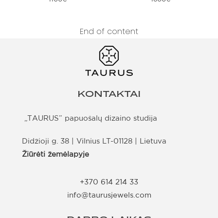
End of content
KONTAKTAI
„TAURUS” papuošalų dizaino studija
Didžioji g. 38 | Vilnius LT-01128 | Lietuva
Žiūrėti žemėlapyje
+370 614 214 33
info@taurusjewels.com