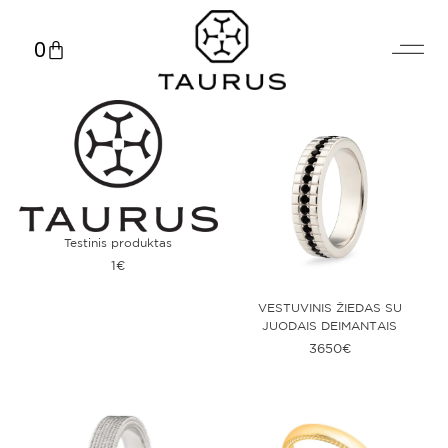
0
Testinis produktas
1
€
VESTUVINIS ŽIEDAS SU
JUODAIS DEIMANTAIS
3650
€