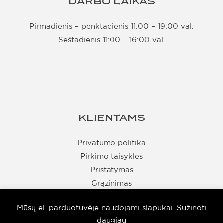
DARBO LAIKAS
Pirmadienis – penktadienis 11:00 – 19:00 val.
Šeštadienis 11:00 – 16:00 val.
KLIENTAMS
Privatumo politika
Pirkimo taisyklės
Pristatymas
Grąžinimas
Rekvizitai
Mūsų el. parduotuvėje naudojami slapukai.
Sužinoti
daugiau