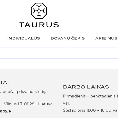
INDIVIDUALŪS
DOVANŲ ČEKIS
APIE MUS
TAI
DARBO LAIKAS
puošalų dizaino studija
Pirmadienis – penktadienis 
val.
 | Vilnius LT-01128 | Lietuva
Šeštadienis 11:00 – 16:00 val
lapyje