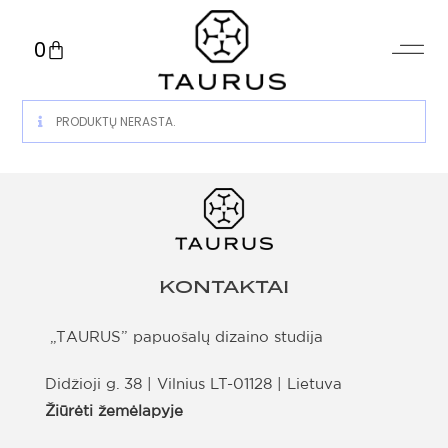
0
PRODUKTŲ NERASTA.
KONTAKTAI
„TAURUS” papuošalų dizaino studija
Didžioji g. 38 | Vilnius LT-01128 | Lietuva
Žiūrėti žemėlapyje