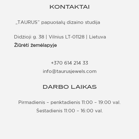
KONTAKTAI
„TAURUS” papuošalų dizaino studija
Didžioji g. 38 | Vilnius LT-01128 | Lietuva
Žiūrėti žemėlapyje
+370 614 214 33
info@taurusjewels.com
DARBO LAIKAS
Pirmadienis – penktadienis 11:00 – 19:00 val.
Šeštadienis 11:00 – 16:00 val.