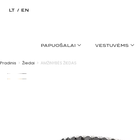
LT
EN
PAPUOŠALAI
VESTUVĖMS
Pradinis
>
Žiedai
>
AMŽINYBĖS ŽIEDAS