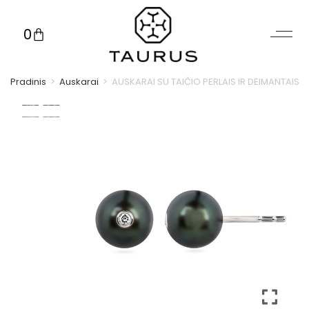
0
Pradinis
>
Auskarai
>
AUSKARAI SU TAIČIO PERLAIS IR DEIMANTAIS