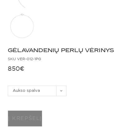
GĖLAVANDENIŲ PERLŲ VĖRINYS
SKU
VER-012-1PG
850
€
Aukso spalva
Į KREPŠELĮ