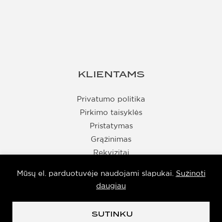
KLIENTAMS
Privatumo politika
Pirkimo taisyklės
Pristatymas
Grąžinimas
Rekvizitai
Mūsų el. parduotuvėje naudojami slapukai.
Sužinoti
daugiau
© Taurus 2026
SUTINKU