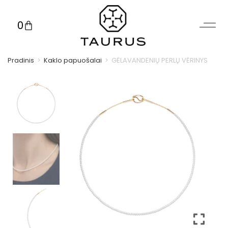
0
Pradinis
>
Kaklo papuošalai
>
GĖLAVANDENIŲ PERLŲ VĖRINYS