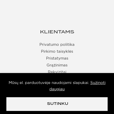
KLIENTAMS
Privatumo politika
Pirkimo taisyklės
Pristatymas
Grąžinimas
Rekvizitai
Mūsų el. parduotuvėje naudojami slapukai.
Sužinoti
daugiau
© Taurus 2026
SUTINKU