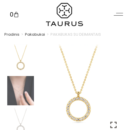
0
Pradinis
>
Pakabukai
>
PAKABUKAS SU DEIMANTAIS