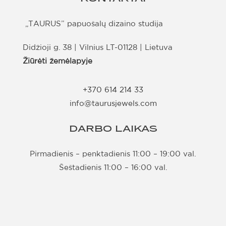
„TAURUS” papuošalų dizaino studija
Didžioji g. 38 | Vilnius LT-01128 | Lietuva
Žiūrėti žemėlapyje
+370 614 214 33
info@taurusjewels.com
DARBO LAIKAS
Pirmadienis – penktadienis 11:00 – 19:00 val.
Šeštadienis 11:00 – 16:00 val.