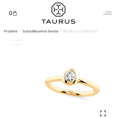
0
Pradinis
>
Sužadėtuviniai žiedai
>
ŽIEDAS SU DEIMANTU