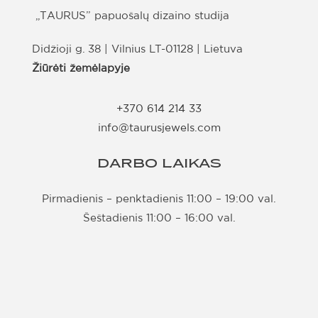
„TAURUS” papuošalų dizaino studija
Didžioji g. 38 | Vilnius LT-01128 | Lietuva
Žiūrėti žemėlapyje
+370 614 214 33
info@taurusjewels.com
DARBO LAIKAS
Pirmadienis – penktadienis 11:00 – 19:00 val.
Šeštadienis 11:00 – 16:00 val.