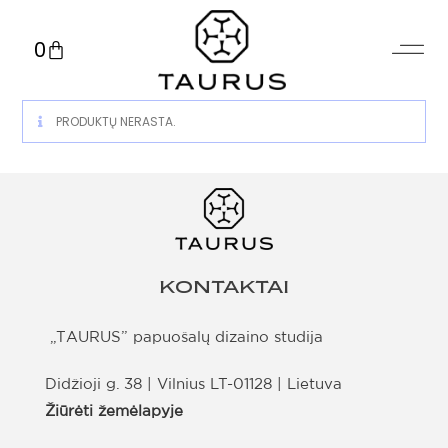
0
PRODUKTŲ NERASTA.
KONTAKTAI
„TAURUS” papuošalų dizaino studija
Didžioji g. 38 | Vilnius LT-01128 | Lietuva
Žiūrėti žemėlapyje