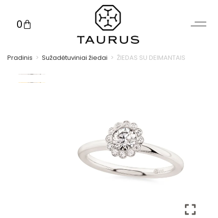
0
Pradinis
>
Sužadėtuviniai žiedai
>
ŽIEDAS SU DEIMANTAIS