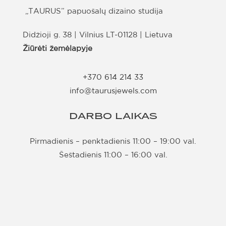
„TAURUS” papuošalų dizaino studija
Didžioji g. 38 | Vilnius LT-01128 | Lietuva
Žiūrėti žemėlapyje
+370 614 214 33
info@taurusjewels.com
DARBO LAIKAS
Pirmadienis – penktadienis 11:00 – 19:00 val.
Šeštadienis 11:00 – 16:00 val.